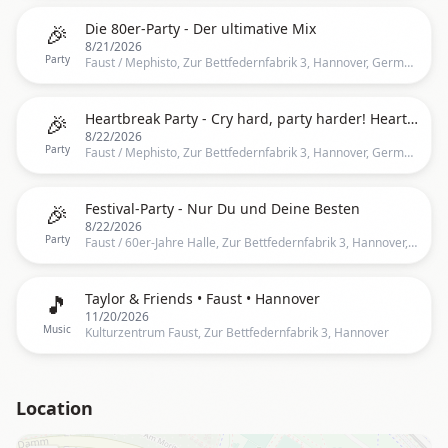
🎉
Die 80er-Party - Der ultimative Mix
8/21/2026
Party
Faust / Mephisto, Zur Bettfedernfabrik 3, Hannover, Germany
🎉
Heartbreak Party - Cry hard, party harder! Heartbreak-Hits mit Fraeulein Holle
8/22/2026
Party
Faust / Mephisto, Zur Bettfedernfabrik 3, Hannover, Germany
🎉
Festival-Party - Nur Du und Deine Besten
8/22/2026
Party
Faust / 60er-Jahre Halle, Zur Bettfedernfabrik 3, Hannover, Germany
🎵
Taylor & Friends • Faust • Hannover
11/20/2026
Music
Kulturzentrum Faust, Zur Bettfedernfabrik 3, Hannover
Location