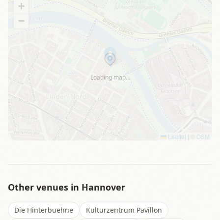
+
−
Loading map…
Leaflet
|
©
OSM
Other venues in
Hannover
Die Hinterbuehne
Kulturzentrum Pavillon