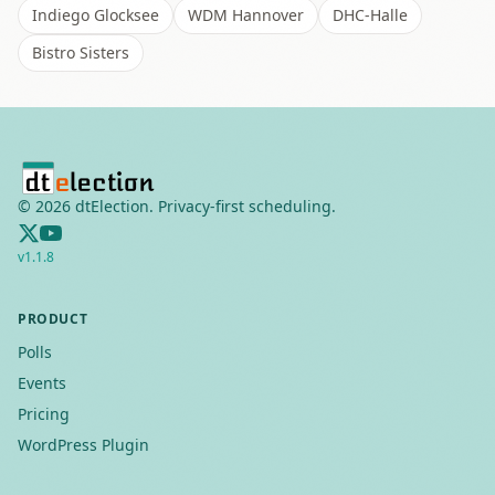
Indiego Glocksee
WDM Hannover
DHC-Halle
Bistro Sisters
©
2026
dtElection. Privacy-first scheduling.
v
1.1.8
PRODUCT
Polls
Events
Pricing
WordPress Plugin