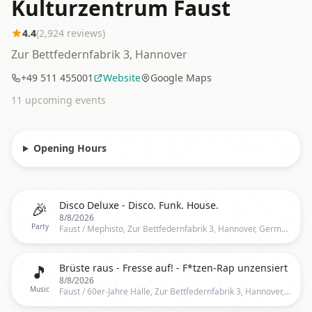
Kulturzentrum Faust
4.4
(
2,924
reviews)
Zur Bettfedernfabrik 3, Hannover
+49 511 455001
Website
Google Maps
11
upcoming event
s
Opening Hours
🎉
Disco Deluxe - Disco. Funk. House.
8/8/2026
Party
Faust / Mephisto, Zur Bettfedernfabrik 3, Hannover, Germany
🎵
Brüste raus - Fresse auf! - F*tzen-Rap unzensiert
8/8/2026
Music
Faust / 60er-Jahre Halle, Zur Bettfedernfabrik 3, Hannover, Germany