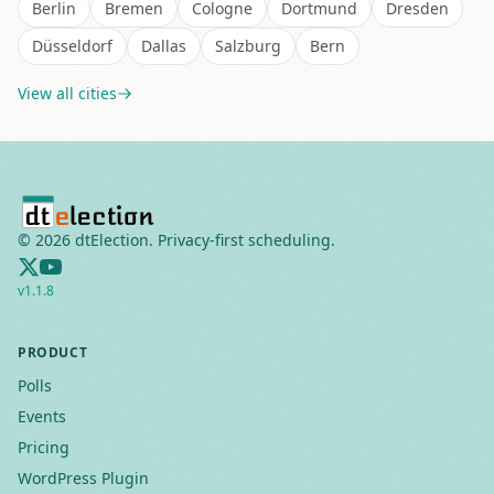
Berlin
Bremen
Cologne
Dortmund
Dresden
Düsseldorf
Dallas
Salzburg
Bern
View all cities
©
2026
dtElection. Privacy-first scheduling.
v
1.1.8
PRODUCT
Polls
Events
Pricing
WordPress Plugin