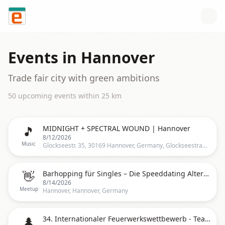
Skip to content
Events in
Hannover
Trade fair city with green ambitions
50
upcoming event
s
within
25
km
🎵
MIDNIGHT + SPECTRAL WOUND | Hannover
8/12/2026
Music
Glockseestr. 35, 30169 Hannover, Germany, Glockseestraße 35, 30169 Hannover, Deutschland, Hannover
👋
Barhopping für Singles – Die Speeddating Alternative
8/14/2026
Meetup
Hannover, Hannover, Germany
🌲
34. Internationaler Feuerwerkswettbewerb - Team Finnland