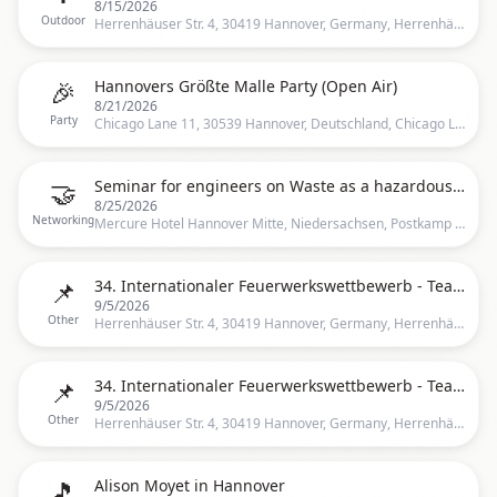
8/15/2026
Outdoor
Herrenhäuser Str. 4, 30419 Hannover, Germany, Herrenhäuser Straße 4, 30419 Hannover, Deutschland, Hannover
🎉
Hannovers Größte Malle Party (Open Air)
8/21/2026
Party
Chicago Lane 11, 30539 Hannover, Deutschland, Chicago Lane 11, 30539 Hannover, Deutschland, Hannover
🤝
Seminar for engineers on Waste as a hazardous substance and dangerous goods
8/25/2026
Networking
Mercure Hotel Hannover Mitte, Niedersachsen, Postkamp 10, 30159 Hannover, Germany, Hanover, DE
📌
34. Internationaler Feuerwerkswettbewerb - Team Schottland
9/5/2026
Other
Herrenhäuser Str. 4, 30419 Hannover, Germany, Herrenhäuser Straße 4, 30419 Hannover, Deutschland, Hannover
📌
34. Internationaler Feuerwerkswettbewerb - Team Schottland
9/5/2026
Other
Herrenhäuser Str. 4, 30419 Hannover, Germany, Herrenhäuser Straße 4, 30419 Hannover, Deutschland, Hannover
🎵
Alison Moyet in Hannover