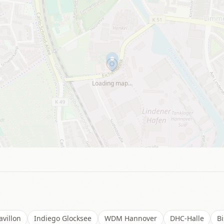
Loading map…
villon
Indiego Glocksee
WDM Hannover
DHC-Halle
Bi