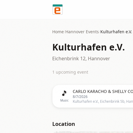
Skip to content
Home
/
Hannover
Events
/
Kulturhafen e.V.
Kulturhafen e.V.
Eichenbrink 12, Hannover
1
upcoming event
🎵
8/7/2026
Music
Location