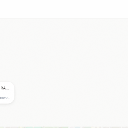
CARLO KARACHO & SHELLY CORAL | Live Konzert im Kulturhafen Hannover
Kulturhafen e.V., Eichenbrink 5b, Hannover, Germany