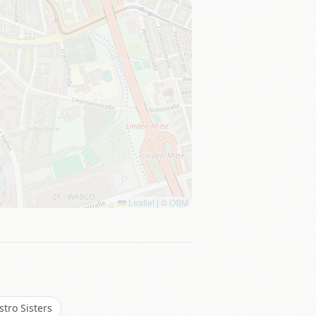
Leaflet
|
©
OSM
stro Sisters