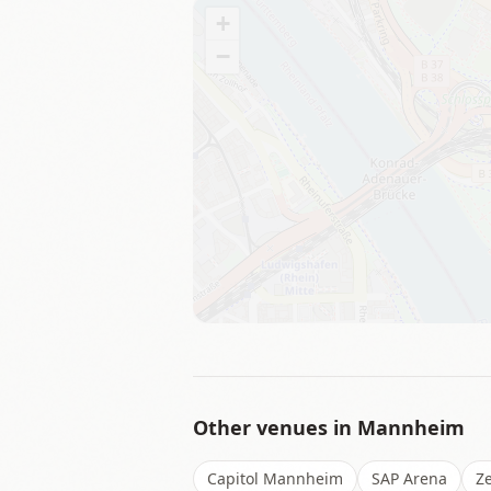
+
−
Other venues in
Mannheim
Capitol Mannheim
SAP Arena
Ze