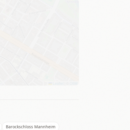
Leaflet
|
©
OSM
Barockschloss Mannheim