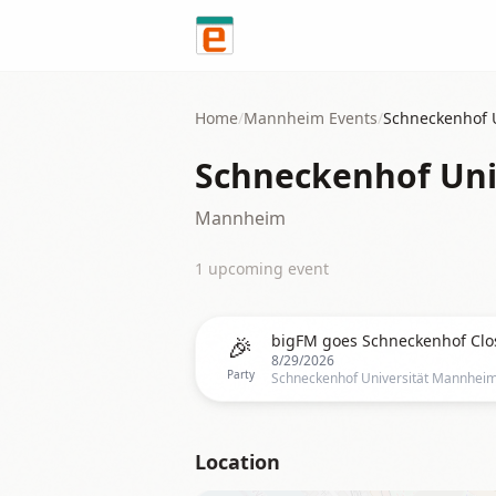
Skip to content
Home
/
Mannheim
Events
/
Schneckenhof 
Schneckenhof Uni
Mannheim
1
upcoming event
🎉
bigFM goes Schneckenhof Clo
8/29/2026
Party
Location