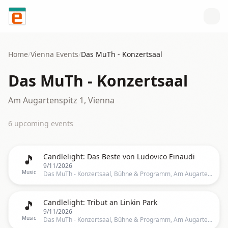
Skip to content
Home
/
Vienna
Events
/
Das MuTh - Konzertsaal
Das MuTh - Konzertsaal
Am Augartenspitz 1, Vienna
6
upcoming event
s
🎵
Candlelight: Das Beste von Ludovico Einaudi
9/11/2026
Music
Das MuTh - Konzertsaal, Bühne & Programm, Am Augartenspitz 1, Wien, Vienna
🎵
Candlelight: Tribut an Linkin Park
9/11/2026
Music
Das MuTh - Konzertsaal, Bühne & Programm, Am Augartenspitz 1, Wien, Vienna