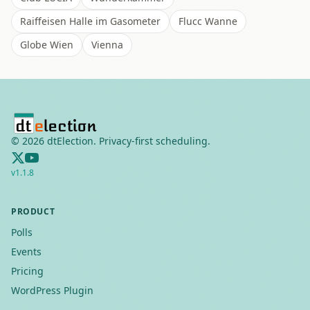
Raiffeisen Halle im Gasometer
Flucc Wanne
Globe Wien
Vienna
©
2026
dtElection. Privacy-first scheduling.
v
1.1.8
PRODUCT
Polls
Events
Pricing
WordPress Plugin