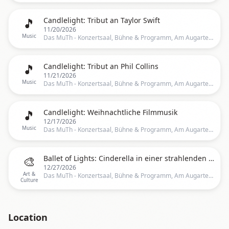
🎵
Candlelight: Tribut an Taylor Swift
11/20/2026
Music
Das MuTh - Konzertsaal, Bühne & Programm, Am Augartenspitz 1, Wien, Vienna
🎵
Candlelight: Tribut an Phil Collins
11/21/2026
Music
Das MuTh - Konzertsaal, Bühne & Programm, Am Augartenspitz 1, Wien, Vienna
🎵
Candlelight: Weihnachtliche Filmmusik
12/17/2026
Music
Das MuTh - Konzertsaal, Bühne & Programm, Am Augartenspitz 1, Wien, Vienna
🎨
Ballet of Lights: Cinderella in einer strahlenden Show
12/27/2026
Art &
Das MuTh - Konzertsaal, Bühne & Programm, Am Augartenspitz 1, Wien, Vienna
Culture
Location