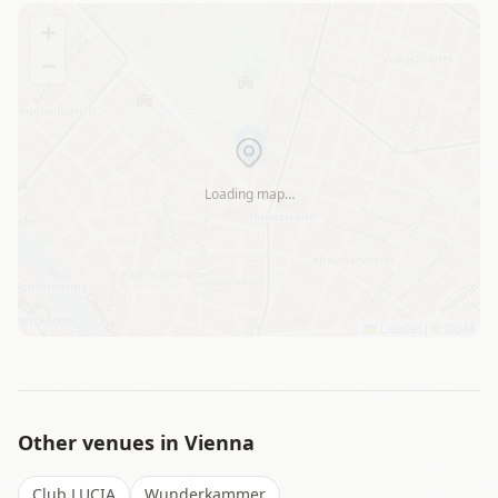
+
−
Loading map…
Leaflet
|
©
OSM
Other venues in
Vienna
Club LUCIA
Wunderkammer