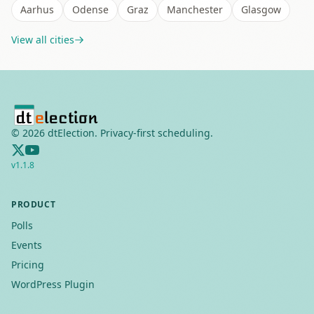
Aarhus
Odense
Graz
Manchester
Glasgow
View all cities
©
2026
dtElection. Privacy-first scheduling.
v
1.1.8
PRODUCT
Polls
Events
Pricing
WordPress Plugin