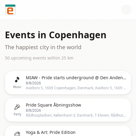
Skip to content
Events in
Copenhagen
The happiest city in the world
50
upcoming event
s
within
25
km
🎵
MIAW - Pride starts underground @ Den Anden Side Saturday, August 8 │ Normal Selection │ Techno, T
8/8/2026
Music
Axeltorv 5, 1609 Copenhagen, Denmark, Axeltorv 5, 1609 København V, Danmark, Copenhagen
🎉
Pride Square Åbningsshow
8/8/2026
Party
Rådhuspladsen, København V, Danmark, 7-Eleven, Rådhuspladsen, 1550 København V, Danmark, Copenhagen
🎨
Yoga & Art: Pride Edition