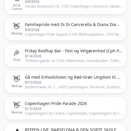
8/8/2026
Art &
Sønder Boulevard 73, 1720 Copenhagen, Denmark, Sønder Boulevard 73, 1720 København V, Danmark, Copenhagen
Culture
👋
Familiepride med Di Di Cancerella & Diana Diamond
8/9/2026
Meetup
Copenhagen Pride Square, E.ON, Rådhuspladsen, 1550 København V, Danmark, Copenhagen
🎉
Friday Rooftop Bar - Fest og Velgørenhed (Cph Pride)
8/14/2026
Party
Trelleborggade 14, 2100, København, Hovedstaden, Trelleborggade 14, 2150 Nordhavn, Danmark, Copenhagen
👋
Gå med Enhedslisten og Rød-Grøn Ungdom til Copenhagen Pride 2026! ️‍ ️‍️
8/15/2026
Meetup
Studiestræde 24, 1., 1455 Copenhagen, Denmark, Studiestræde 24, 1455 København K, Danmark, Copenhagen
👋
Copenhagen Pride Parade 2026
8/15/2026
Meetup
Copenhagen City Centre, Copenhagen, Copenhagen City Centre, Copenhagen, Copenhagen
REFFEN LIVE: BARSELONA & DEN SORTE SKOLE