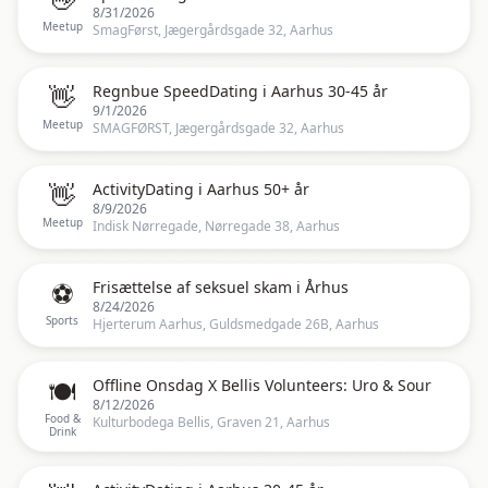
8/31/2026
Meetup
SmagFørst, Jægergårdsgade 32, Aarhus
👋
Regnbue SpeedDating i Aarhus 30-45 år
9/1/2026
Meetup
SMAGFØRST, Jægergårdsgade 32, Aarhus
👋
ActivityDating i Aarhus 50+ år
8/9/2026
Meetup
Indisk Nørregade, Nørregade 38, Aarhus
⚽
Frisættelse af seksuel skam i Århus
8/24/2026
Sports
Hjerterum Aarhus, Guldsmedgade 26B, Aarhus
🍽️
Offline Onsdag X Bellis Volunteers: Uro & Sour
8/12/2026
Food &
Kulturbodega Bellis, Graven 21, Aarhus
Drink