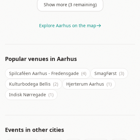
Show more (
3
remaining)
Explore
Aarhus
on the map
Popular venues in
Aarhus
Spilcaféen Aarhus - Fredensgade
(4)
SmagFørst
(3)
Kulturbodega Bellis
(2)
Hjerterum Aarhus
(1)
Indisk Nørregade
(1)
Events in other cities