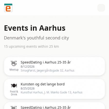
Skip to content
Events in
Aarhus
Denmark's youthful second city
15
upcoming event
s
within
25
km
👋
SpeedDating i Aarhus 25-35 år
8/12/2026
Meetup
SmagFørst, Jægergårdsgade 32, Aarhus
🍽️
Kunsten og det lange bord
8/25/2026
Food &
Kunsthal Aarhus, J. M. Mørks Gade 13, Aarhus
Drink
👋
SpeedDating i Aarhus 25-35 år