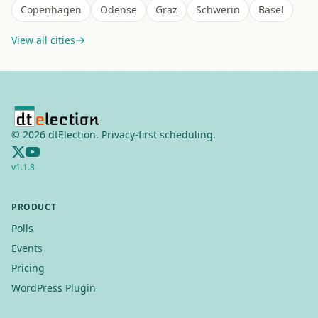
Copenhagen
Odense
Graz
Schwerin
Basel
View all cities
©
2026
dtElection. Privacy-first scheduling.
v
1.1.8
PRODUCT
Polls
Events
Pricing
WordPress Plugin