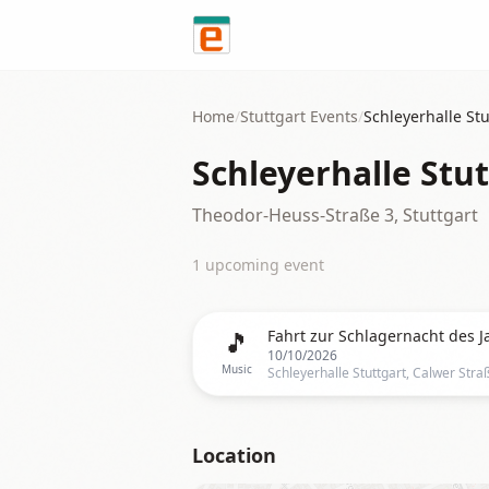
Skip to content
Home
/
Stuttgart
Events
/
Schleyerhalle Stu
Schleyerhalle Stu
Theodor-Heuss-Straße 3, Stuttgart
1
upcoming event
🎵
10/10/2026
Music
Location