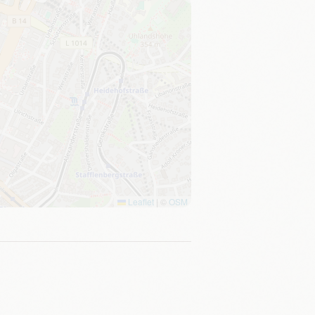
Leaflet
|
©
OSM