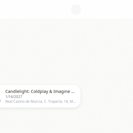

Candlelight: Coldplay & Imagine Dragons
1/16/2027
c
Real Casino de Murcia, C. Trapería, 18, Murcia