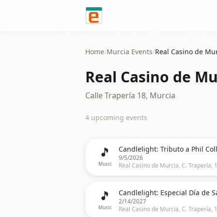
Skip to content
Home
/
Murcia
Events
/
Real Casino de Mu
Real Casino de Mu
Calle Trapería 18, Murcia
4
upcoming event
s
🎵
Candlelight: Tributo a Phil Col
9/5/2026
Music
🎵
2/14/2027
Music