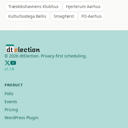
Træskibshavnens Klubhus
Hjerterum Aarhus
Kulturbodega Bellis
SmagFørst
FO-Aarhus
©
2026
dtElection. Privacy-first scheduling.
v
1.1.8
PRODUCT
Polls
Events
Pricing
WordPress Plugin