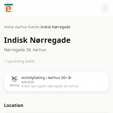
Skip to content
Home
/
Aarhus
Events
/
Indisk Nørregade
Indisk Nørregade
Nørregade 38, Aarhus
1
upcoming event
👋
ActivityDating i Aarhus 50+ år
8/9/2026
Meetup
Indisk Nørregade, Nørregade 38, Aarhus
Location