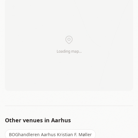
+
−
Loading map…
Leaflet
|
©
OSM
Other venues in
Aarhus
BOGhandleren Aarhus Kristian F. Møller