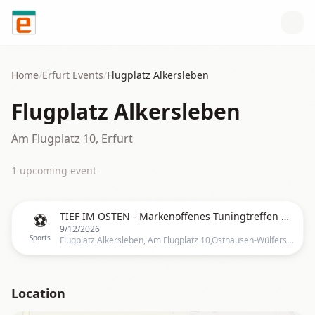
Skip to content
Home
/
Erfurt
Events
/
Flugplatz Alkersleben
Flugplatz Alkersleben
Am Flugplatz 10, Erfurt
1
upcoming event
⚽
TIEF IM OSTEN - Markenoffenes Tuningtreffen by Gas.Krank
9/12/2026
Sports
Flugplatz Alkersleben, Am Flugplatz 10,Osthausen-Wülfershausen, Erfurt
Location