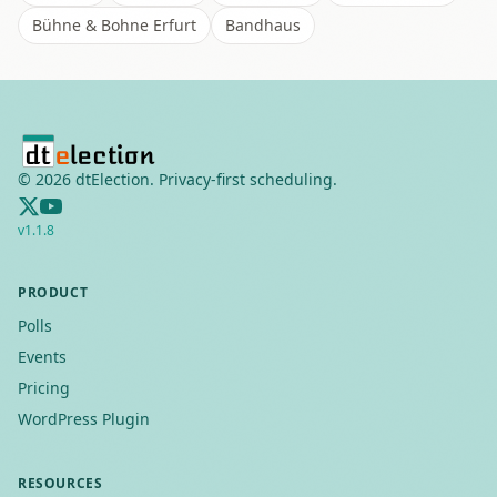
Bühne & Bohne Erfurt
Bandhaus
©
2026
dtElection. Privacy-first scheduling.
v
1.1.8
PRODUCT
Polls
Events
Pricing
WordPress Plugin
RESOURCES