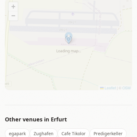
+
−
Loading map…
Leaflet
|
©
OSM
Other venues in
Erfurt
egapark
Zughafen
Cafe Tikolor
Predigerkeller