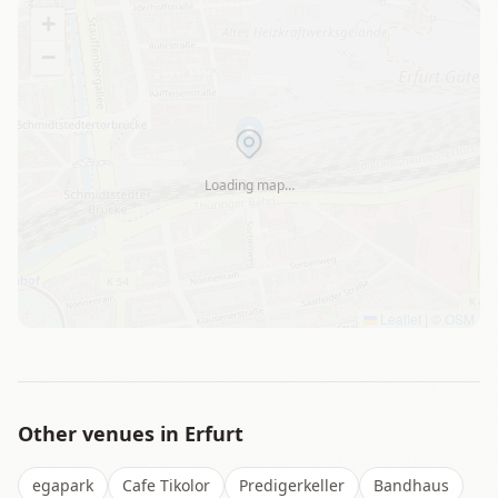
+
−
Loading map…
Leaflet
|
©
OSM
Other venues in
Erfurt
egapark
Cafe Tikolor
Predigerkeller
Bandhaus