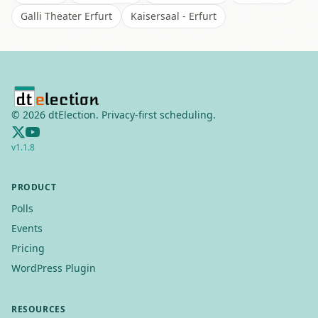
Galli Theater Erfurt
Kaisersaal - Erfurt
©
2026
dtElection. Privacy-first scheduling.
v
1.1.8
PRODUCT
Polls
Events
Pricing
WordPress Plugin
RESOURCES