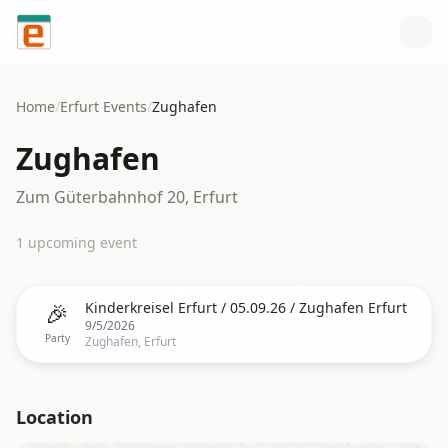
Skip to content
Home
/
Erfurt
Events
/
Zughafen
Zughafen
Zum Güterbahnhof 20, Erfurt
1
upcoming event
🎉
Kinderkreisel Erfurt / 05.09.26 / Zughafen Erfurt
9/5/2026
Party
Zughafen, Erfurt
Location