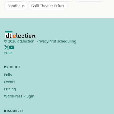
Bandhaus
Galli Theater Erfurt
©
2026
dtElection. Privacy-first scheduling.
v
1.1.8
PRODUCT
Polls
Events
Pricing
WordPress Plugin
RESOURCES