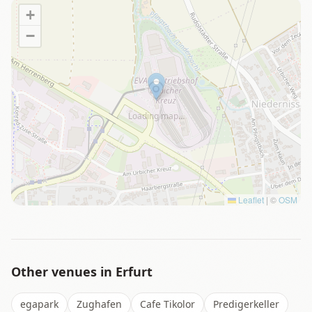
+
−
Loading map…
Leaflet
|
©
OSM
Other venues in
Erfurt
egapark
Zughafen
Cafe Tikolor
Predigerkeller