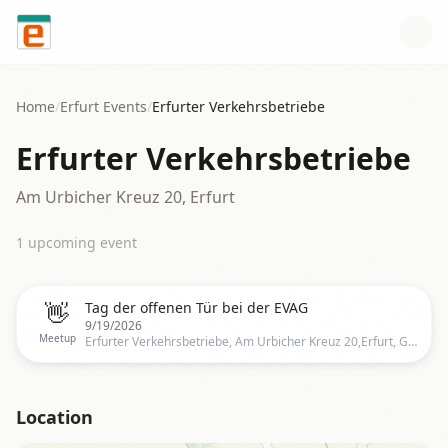
Skip to content
Home
/
Erfurt
Events
/
Erfurter Verkehrsbetriebe
Erfurter Verkehrsbetriebe
Am Urbicher Kreuz 20, Erfurt
1
upcoming event
👋
Tag der offenen Tür bei der EVAG
9/19/2026
Meetup
Erfurter Verkehrsbetriebe, Am Urbicher Kreuz 20,Erfurt, Germany, Erfurt
Location