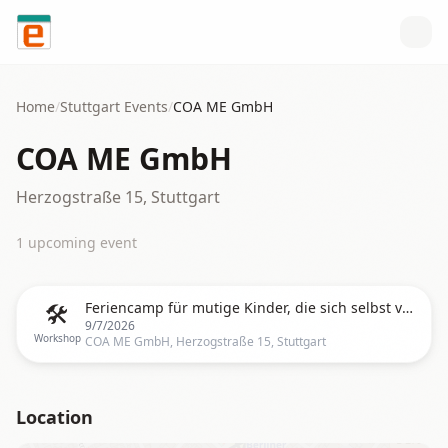
Skip to content
Home
/
Stuttgart
Events
/
COA ME GmbH
COA ME GmbH
Herzogstraße 15, Stuttgart
1
upcoming event
🛠️
Feriencamp für mutige Kinder, die sich selbst vertrauen (3.+4. Klasse)
9/7/2026
Workshop
COA ME GmbH, Herzogstraße 15, Stuttgart
Location