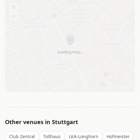
+
−
Loading map…
Leaflet
|
©
OSM
Other venues in
Stuttgart
Club Zentral
Tollhaus
LKA-Longhorn
Hofmeister