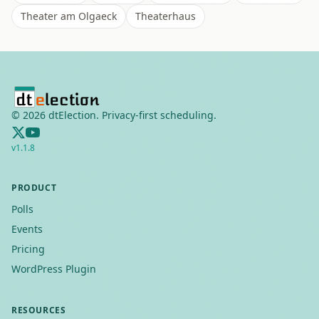
Theater am Olgaeck
Theaterhaus
©
2026
dtElection. Privacy-first scheduling.
v
1.1.8
PRODUCT
Polls
Events
Pricing
WordPress Plugin
RESOURCES