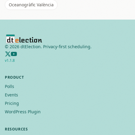
Oceanogràfic València
©
2026
dtElection. Privacy-first scheduling.
v
1.1.8
PRODUCT
Polls
Events
Pricing
WordPress Plugin
RESOURCES