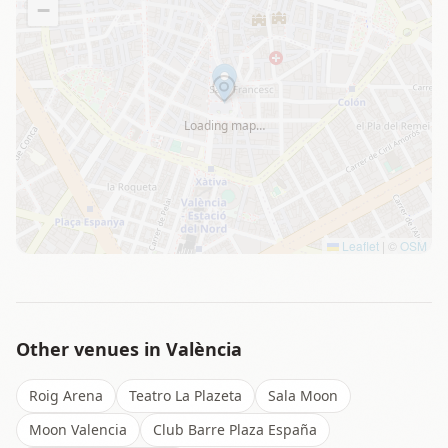
−
Loading map…
Leaflet
|
©
OSM
Other venues in
València
Roig Arena
Teatro La Plazeta
Sala Moon
Moon Valencia
Club Barre Plaza España