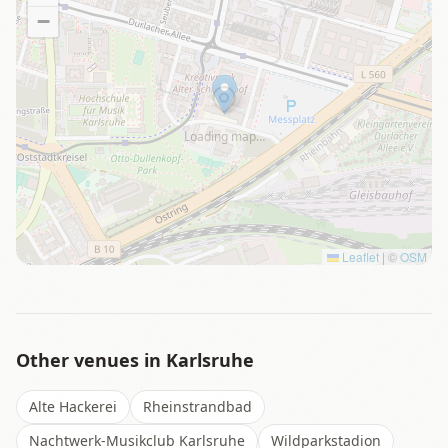
−
Loading map…
Leaflet
|
©
OSM
Other venues in
Karlsruhe
Alte Hackerei
Rheinstrandbad
Nachtwerk-Musikclub Karlsruhe
Wildparkstadion