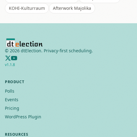
KOHI-Kulturraum
Afterwork Majolika
©
2026
dtElection. Privacy-first scheduling.
v
1.1.8
PRODUCT
Polls
Events
Pricing
WordPress Plugin
RESOURCES