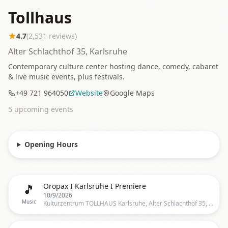
Tollhaus
4.7
(
2,531
reviews)
Alter Schlachthof 35, Karlsruhe
Contemporary culture center hosting dance, comedy, cabaret
& live music events, plus festivals.
+49 721 964050
Website
Google Maps
5
upcoming event
s
Opening Hours
🎵
Oropax I Karlsruhe I Premiere
10/9/2026
Music
Kulturzentrum TOLLHAUS Karlsruhe, Alter Schlachthof 35, 76131 Karlsruhe, Deutschland, Karlsruhe