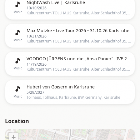
🎵
NightWash Live | Karlsruhe
10/10/2026
Music
Kulturzentrum TOLLHAUS Karlsruhe, Alter Schlachthof 35,Karlsruhe, Germany, Karlsruhe
🎵
Max Mutzke • Live Tour 2026 • 31.10.26 Karlsruhe
10/31/2026
Music
Kulturzentrum TOLLHAUS Karlsruhe, Alter Schlachthof 35, 76131 Karlsruhe, Deutschland, Karlsruhe
🎵
VOODOO JÜRGENS und die „Ansa Panier“ LIVE 2026 • Tollhaus, Karlsruhe
11/19/2026
Music
Kulturzentrum TOLLHAUS Karlsruhe, Alter Schlachthof 35,Karlsruhe, Germany, Karlsruhe
🎵
Hubert von Goisern in Karlsruhe
5/29/2027
Music
Tollhaus, Tollhaus, Karlsruhe, BW, Germany, Karlsruhe
Location
+