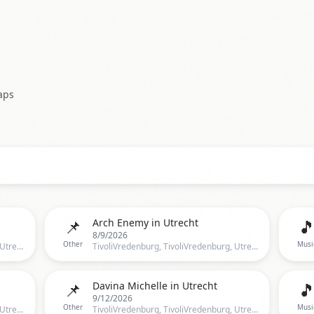
aps
📌

Arch Enemy in Utrecht
8/9/2026
Other
Musi
TivoliVredenburg, TivoliVredenburg, Utrecht, Netherlands, Utrecht
TivoliVredenburg, TivoliVredenburg, Utrecht, UT, Netherlands, Utrecht
📌

Davina Michelle in Utrecht
9/12/2026
Other
Musi
TivoliVredenburg, TivoliVredenburg, Utrecht, UT, Netherlands, Utrecht
TivoliVredenburg, TivoliVredenburg, Utrecht, UT, Netherlands, Utrecht