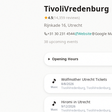
TivoliVredenburg
4.5
(
14,359
reviews)
Rijnkade 16, Utrecht
+31 30 231 4544
Website
Google M
38
upcoming event
s
Opening Hours
🎵
Wolfmother Utrecht Tickets
8/8/2026
Music
🎵
Hiromi in Utrecht
9/12/2026
Music