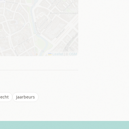
Leaflet
|
©
OSM
recht
Jaarbeurs