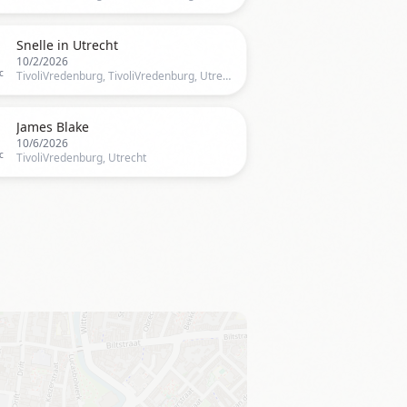

Snelle in Utrecht
10/2/2026
c
TivoliVredenburg, TivoliVredenburg, Utrecht, UT, Netherlands, Utrecht

James Blake
10/6/2026
c
TivoliVredenburg, Utrecht