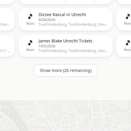
🎵

Dizzee Rascal in Utrecht
9/28/2026
Music
Musi
TivoliVredenburg, TivoliVredenburg, Utrecht, UT, Netherlands, Utrecht
TivoliVredenburg, TivoliVredenburg, Utrecht, UT, Netherlands, Utrecht
🎵

James Blake Utrecht Tickets
10/5/2026
Music
Musi
TivoliVredenburg, Vredenburg 37A, 3511 BD Utrecht, Nederland, Utrecht
TivoliVredenburg, TivoliVredenburg, Utrecht, Netherlands, Utrecht
Show more (
26
remaining)