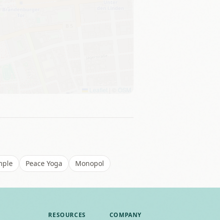
Leaflet
|
©
OSM
mple
Peace Yoga
Monopol
RESOURCES
COMPANY