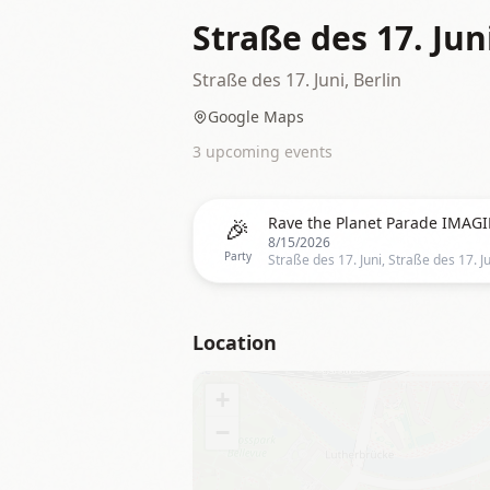
Straße des 17. Jun
Straße des 17. Juni, Berlin
Google Maps
3
upcoming event
s
🎉
8/15/2026
Party
Location
+
−