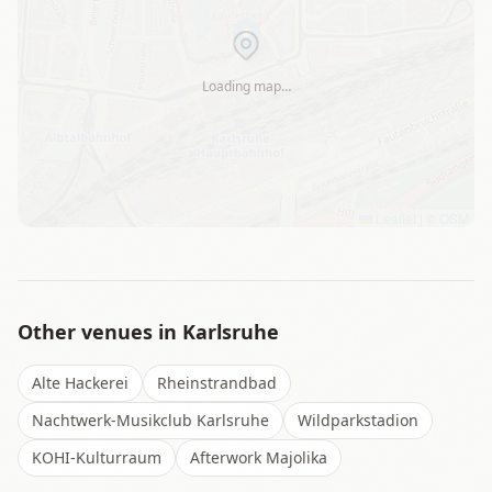
Loading map…
Leaflet
|
©
OSM
Other venues in
Karlsruhe
Alte Hackerei
Rheinstrandbad
Nachtwerk-Musikclub Karlsruhe
Wildparkstadion
KOHI-Kulturraum
Afterwork Majolika