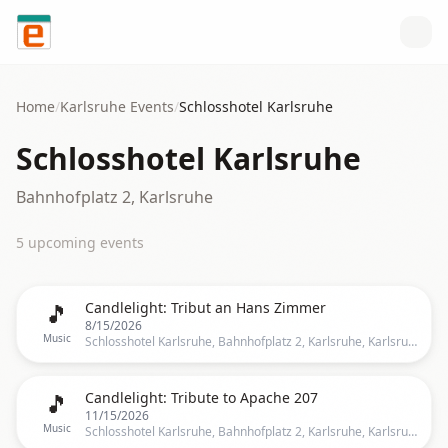
Skip to content
Home
/
Karlsruhe
Events
/
Schlosshotel Karlsruhe
Schlosshotel Karlsruhe
Bahnhofplatz 2, Karlsruhe
5
upcoming event
s
🎵
Candlelight: Tribut an Hans Zimmer
8/15/2026
Music
Schlosshotel Karlsruhe, Bahnhofplatz 2, Karlsruhe, Karlsruhe
🎵
Candlelight: Tribute to Apache 207
11/15/2026
Music
Schlosshotel Karlsruhe, Bahnhofplatz 2, Karlsruhe, Karlsruhe