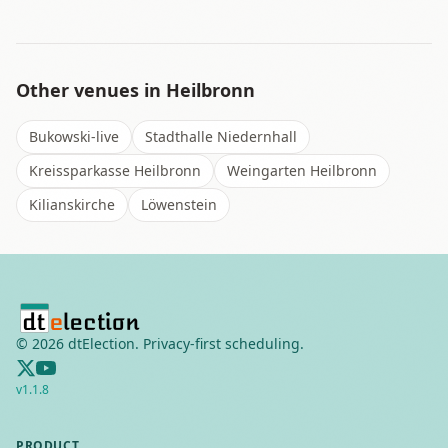
Other venues in
Heilbronn
Bukowski-live
Stadthalle Niedernhall
Kreissparkasse Heilbronn
Weingarten Heilbronn
Kilianskirche
Löwenstein
©
2026
dtElection. Privacy-first scheduling.
v
1.1.8
PRODUCT