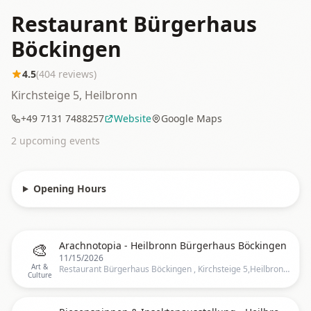
Restaurant Bürgerhaus
Böckingen
4.5
(
404
reviews)
Kirchsteige 5, Heilbronn
+49 7131 7488257
Website
Google Maps
2
upcoming event
s
Opening Hours
🎨
Arachnotopia - Heilbronn Bürgerhaus Böckingen
11/15/2026
Art &
Restaurant Bürgerhaus Böckingen , Kirchsteige 5,Heilbronn, Germany, Heilbronn
Culture