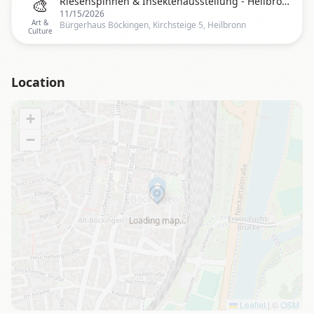
🎨
Riesenspinnen & Insektenausstellung - Heilbronn Bürgerhaus Böckingen
11/15/2026
Art &
Bürgerhaus Böckingen, Kirchsteige 5, Heilbronn
Culture
Location
+
−
Loading map…
Leaflet
|
©
OSM