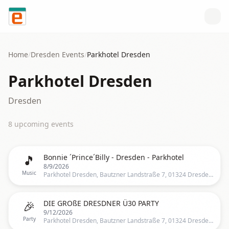
Skip to content
Home
/
Dresden
Events
/
Parkhotel Dresden
Parkhotel Dresden
Dresden
8
upcoming event
s
🎵
Bonnie ´Prince´Billy - Dresden - Parkhotel
8/9/2026
Music
Parkhotel Dresden, Bautzner Landstraße 7, 01324 Dresden, Deutschland, Dresden
🎉
DIE GROßE DRESDNER Ü30 PARTY
9/12/2026
Party
Parkhotel Dresden, Bautzner Landstraße 7, 01324 Dresden, Deutschland, Dresden