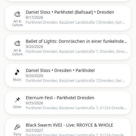
🎨
Daniel Sloss • Parkhotel (Ballsaal) • Dresden
9/17/2026
Art &
Parkhotel Dresden, Bautzner Landstraße 7,Dresden, Germany, Dresden
Culture
🎨
Ballet of Lights: Dornröschen in einer funkelnden Show
9/20/2026
Art &
Parkhotel Dresden, Bautzner Landstraße 7, Dresden, Dresden
Culture
🎵
Daniel Sloss • Dresden • Parkhotel
9/20/2026
Music
Parkhotel Dresden, Bautzner Landstraße 7,Dresden, Germany, Dresden
📌
Eternum Fest - Parkhotel Dresden
9/25/2026
Other
Parkhotel Dresden, Bautzner Landstraße 7, 01324 Dresden, Deutschland, Dresden
🎉
Black Swarm XVIII - Live: RROYCE & WHOLE
3/27/2027
Party
Parkhotel Dresden, Bautzner Landstraße 7, 01324 Dresden, Deutschland, Dresden