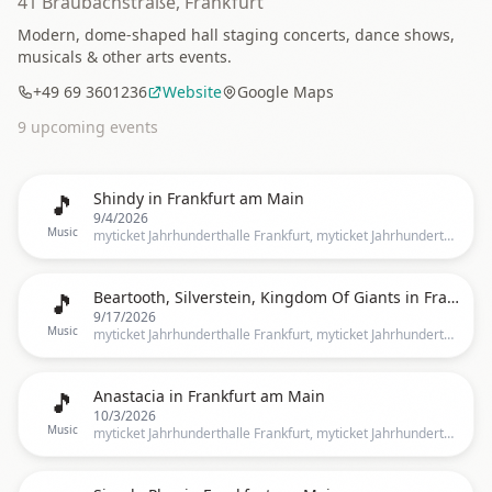
41 Braubachstraße, Frankfurt
Modern, dome-shaped hall staging concerts, dance shows,
musicals & other arts events.
+49 69 3601236
Website
Google Maps
9
upcoming event
s
🎵
Shindy in Frankfurt am Main
9/4/2026
Music
myticket Jahrhunderthalle Frankfurt, myticket Jahrhunderthalle Frankfurt, Frankfurt, HE, Germany, Frankfurt
🎵
Beartooth, Silverstein, Kingdom Of Giants in Frankfurt am Main
9/17/2026
Music
myticket Jahrhunderthalle Frankfurt, myticket Jahrhunderthalle Frankfurt, Frankfurt, HE, Germany, Frankfurt
🎵
Anastacia in Frankfurt am Main
10/3/2026
Music
myticket Jahrhunderthalle Frankfurt, myticket Jahrhunderthalle Frankfurt, Frankfurt, HE, Germany, Frankfurt