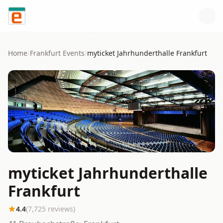
Skip to content
Home
/
Frankfurt
Events
/
myticket Jahrhunderthalle Frankfurt
myticket Jahrhunderthalle
Frankfurt
4.4
(
7,725
reviews)