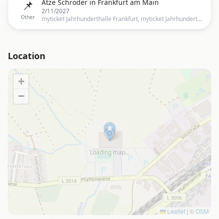
📌
Atze Schröder in Frankfurt am Main
2/11/2027
Other
myticket Jahrhunderthalle Frankfurt, myticket Jahrhunderthalle Frankfurt, Frankfurt, HE, Germany, Frankfurt
Location
+
−
Loading map…
Leaflet
|
©
OSM