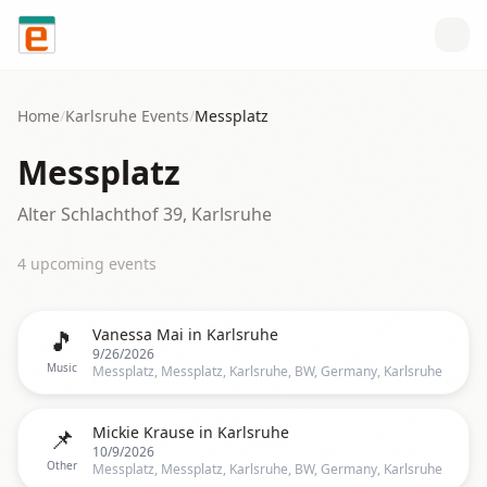
Skip to content
Home
/
Karlsruhe
Events
/
Messplatz
Messplatz
Alter Schlachthof 39, Karlsruhe
4
upcoming event
s
🎵
Vanessa Mai in Karlsruhe
9/26/2026
Music
Messplatz, Messplatz, Karlsruhe, BW, Germany, Karlsruhe
📌
Mickie Krause in Karlsruhe
10/9/2026
Other
Messplatz, Messplatz, Karlsruhe, BW, Germany, Karlsruhe