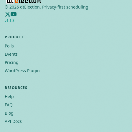
©
2026
dtElection. Privacy-first scheduling.
v
1.1.8
PRODUCT
Polls
Events
Pricing
WordPress Plugin
RESOURCES
Help
FAQ
Blog
API Docs