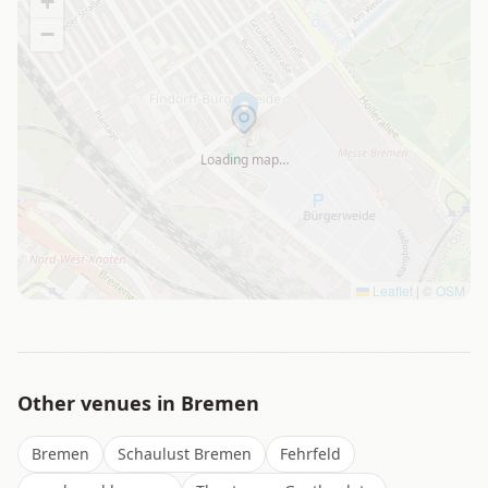
+
−
Loading map…
Leaflet
|
©
OSM
Other venues in
Bremen
Bremen
Schaulust Bremen
Fehrfeld