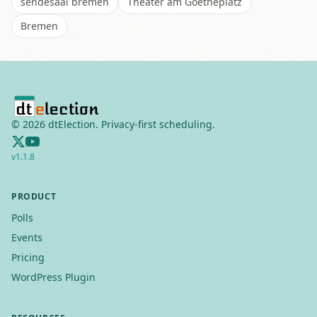
sendesaal bremen
Theater am Goetheplatz
Bremen
©
2026
dtElection. Privacy-first scheduling.
v
1.1.8
PRODUCT
Polls
Events
Pricing
WordPress Plugin