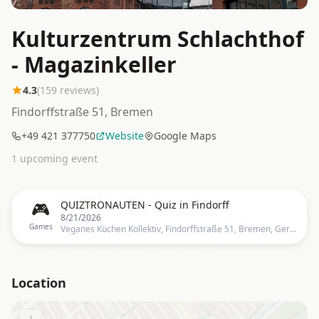
Kulturzentrum Schlachthof
- Magazinkeller
4.3
(
159
reviews)
Findorffstraße 51, Bremen
+49 421 377750
Website
Google Maps
1
upcoming event
🎮
QUIZTRONAUTEN - Quiz in Findorff
8/21/2026
Games
Veganes Küchen Kollektiv, Findorffstraße 51, Bremen, Germany
Location