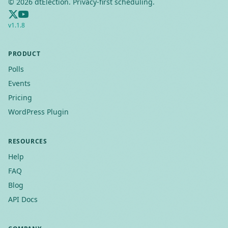
©
2026
dtElection. Privacy-first scheduling.
v
1.1.8
PRODUCT
Polls
Events
Pricing
WordPress Plugin
RESOURCES
Help
FAQ
Blog
API Docs