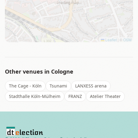
Loading map…
Leaflet
|
©
OSM
Other venues in
Cologne
The Cage - Köln
Tsunami
LANXESS arena
Stadthalle Köln-Mülheim
FRANZ
Atelier Theater