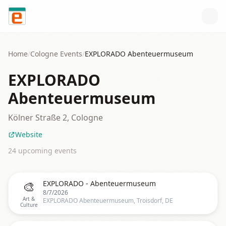
Skip to content
Home
/
Cologne
Events
/
EXPLORADO Abenteuermuseum
EXPLORADO
Abenteuermuseum
Kölner Straße 2, Cologne
Website
24
upcoming event
s
🎨
EXPLORADO - Abenteuermuseum
8/7/2026
Art &
EXPLORADO Abenteuermuseum, Troisdorf, DE
Culture