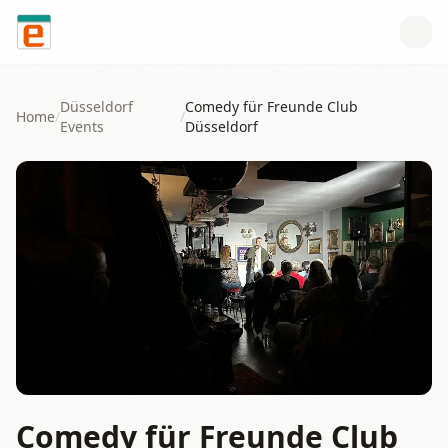
Skip to content
Düsseldorf
Comedy für Freunde Club
Home
/
/
Events
Düsseldorf
Comedy für Freunde Club