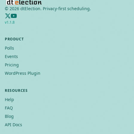
©
2026
dtElection. Privacy-first scheduling.
v
1.1.8
PRODUCT
Polls
Events
Pricing
WordPress Plugin
RESOURCES
Help
FAQ
Blog
API Docs