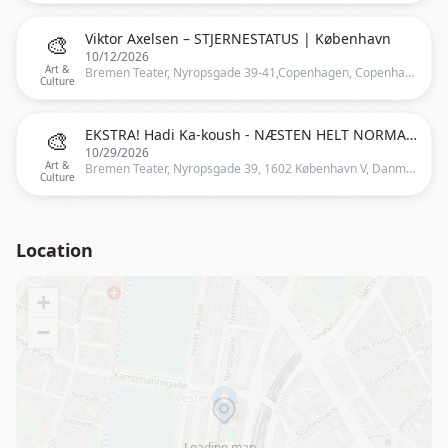
🎨
Viktor Axelsen – STJERNESTATUS | København
10/12/2026
Art &
Bremen Teater, Nyropsgade 39-41,Copenhagen, Copenhagen
Culture
🎨
EKSTRA! Hadi Ka-koush - NÆSTEN HELT NORMAL - København, Bremen Teater
10/29/2026
Art &
Bremen Teater, Nyropsgade 39, 1602 København V, Danmark, Copenhagen
Culture
Location
+
−
Loading map…