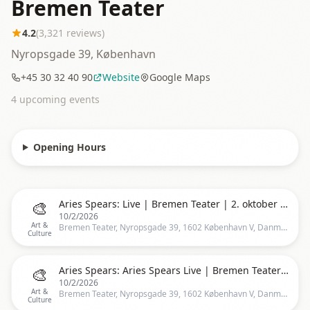
Bremen Teater
4.2
(
3,321
reviews)
Nyropsgade 39, København
+45 30 32 40 90
Website
Google Maps
4
upcoming event
s
Opening Hours
🎨
Aries Spears: Live | Bremen Teater | 2. oktober 2026 | Ekstra show
10/2/2026
Art &
Bremen Teater, Nyropsgade 39, 1602 København V, Danmark, Copenhagen
Culture
🎨
Aries Spears: Aries Spears Live | Bremen Teater | 2. oktober 2026 - UDSOLGT
10/2/2026
Art &
Bremen Teater, Nyropsgade 39, 1602 København V, Danmark, Copenhagen
Culture